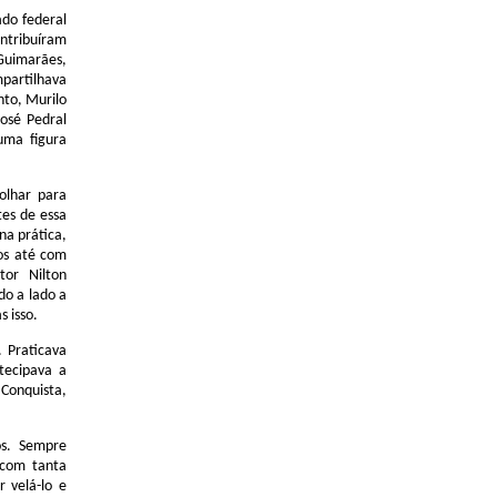
ado federal
ntribuíram
 Guimarães,
partilhava
nto, Murilo
osé Pedral
uma figura
olhar para
tes de essa
na prática,
tos até com
tor Nilton
do a lado a
s isso.
. Praticava
tecipava a
 Conquista,
os. Sempre
 com tanta
r velá-lo e