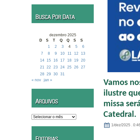
dezembro 2025
D
S
T
Q
Q
S
S
1
2
3
4
5
6
7
8
9
10
11
12
13
14
15
16
17
18
19
20
21
22
23
24
25
26
27
28
29
30
31
« nov
jan »
Vamos nos
ilustre qu
missa será
Catedral.
Arquivos
1/dez/2025 . 0:4