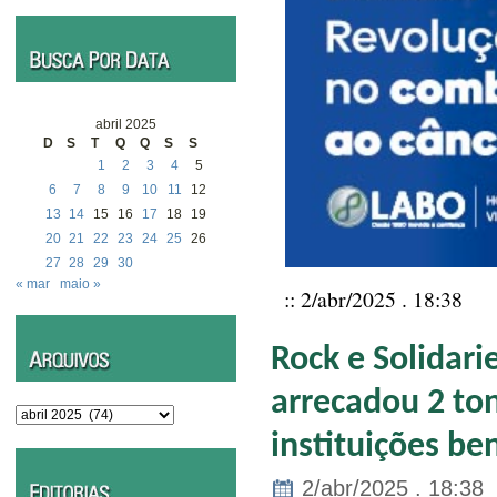
abril 2025
D
S
T
Q
Q
S
S
1
2
3
4
5
6
7
8
9
10
11
12
13
14
15
16
17
18
19
20
21
22
23
24
25
26
27
28
29
30
« mar
maio »
:: 2/abr/2025 . 18:38
Rock e Solidari
arrecadou 2 to
Arquivos
instituições be
2/abr/2025 . 18:38