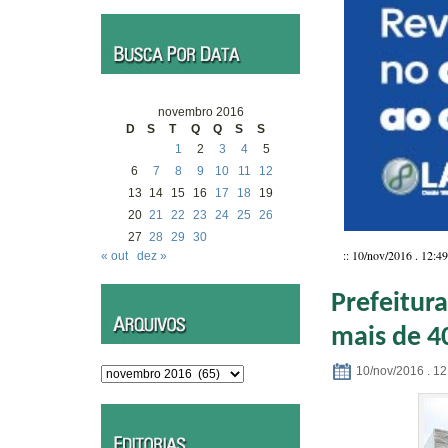
novembro 2016
D
S
T
Q
Q
S
S
1
2
3
4
5
6
7
8
9
10
11
12
13
14
15
16
17
18
19
20
21
22
23
24
25
26
27
28
29
30
:: 10/nov/2016 . 12:49
« out
dez »
Prefeitur
mais de 4
10/nov/2016 . 12
Arquivos